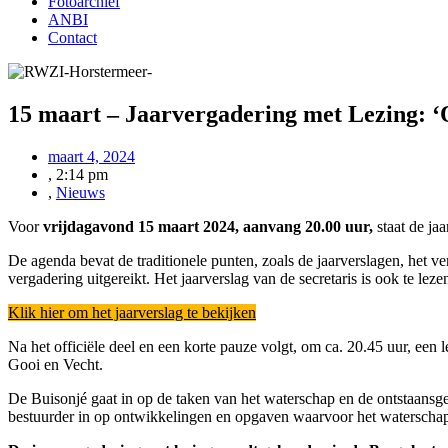
Fotoarchief
ANBI
Contact
15 maart – Jaarvergadering met Lezing: ‘
maart 4, 2024
,
2:14 pm
,
Nieuws
Voor
vrijdagavond 15 maart 2024, aanvang 20.00 uur,
staat de j
De agenda bevat de traditionele punten, zoals de jaarverslagen, het v
vergadering uitgereikt. Het jaarverslag van de secretaris is ook te leze
Klik hier om het jaarverslag te bekijken
Na het officiële deel en een korte pauze volgt, om ca. 20.45 uur, ee
Gooi en Vecht.
De Buisonjé gaat in op de taken van het waterschap en de ontstaansge
bestuurder in op ontwikkelingen en opgaven waarvoor het waterschap 