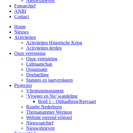
Nieuwsbrieven
Fotoarchief
ANBI
Contact
Home
Nieuws
Activiteiten
Activiteiten Historische Kring
Activiteiten derden
Onze vereniging
Onze vereniging
Lidmaatschap
Organisatie
Doelstelling
Statuten en jaarverslagen
Projecten
Vliegtuigmonument
‘Vroeger en Nu’ wandeling
Bord 1 – Ophaalbrug/Reevaart
Rondje Nederhorst
Themanummer Werinon
Website roerend erfgoed
Nieuwsarchief
Nieuwsbrieven