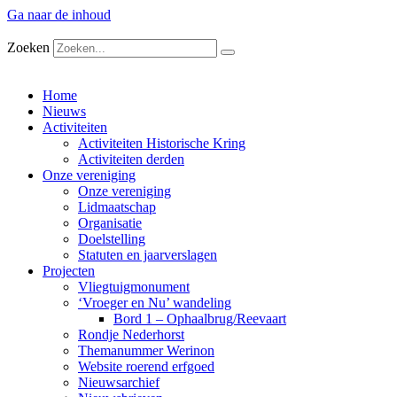
Ga naar de inhoud
Zoeken
Home
Nieuws
Activiteiten
Activiteiten Historische Kring
Activiteiten derden
Onze vereniging
Onze vereniging
Lidmaatschap
Organisatie
Doelstelling
Statuten en jaarverslagen
Projecten
Vliegtuigmonument
‘Vroeger en Nu’ wandeling
Bord 1 – Ophaalbrug/Reevaart
Rondje Nederhorst
Themanummer Werinon
Website roerend erfgoed
Nieuwsarchief