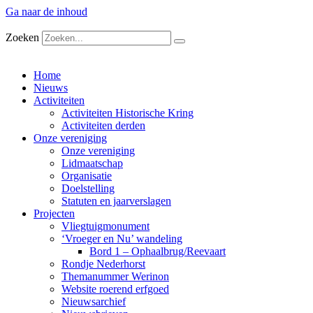
Ga naar de inhoud
Zoeken
Home
Nieuws
Activiteiten
Activiteiten Historische Kring
Activiteiten derden
Onze vereniging
Onze vereniging
Lidmaatschap
Organisatie
Doelstelling
Statuten en jaarverslagen
Projecten
Vliegtuigmonument
‘Vroeger en Nu’ wandeling
Bord 1 – Ophaalbrug/Reevaart
Rondje Nederhorst
Themanummer Werinon
Website roerend erfgoed
Nieuwsarchief