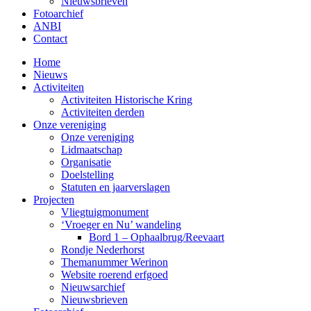
Nieuwsbrieven
Fotoarchief
ANBI
Contact
Home
Nieuws
Activiteiten
Activiteiten Historische Kring
Activiteiten derden
Onze vereniging
Onze vereniging
Lidmaatschap
Organisatie
Doelstelling
Statuten en jaarverslagen
Projecten
Vliegtuigmonument
‘Vroeger en Nu’ wandeling
Bord 1 – Ophaalbrug/Reevaart
Rondje Nederhorst
Themanummer Werinon
Website roerend erfgoed
Nieuwsarchief
Nieuwsbrieven