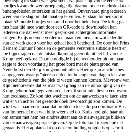
toevoeging tot stand was gekomen. Na plaatsing van de eerste 34
bordjes kwam de werkgroep enige tijd daarna tot de conclusie dat de
buitengebieden ontbraken in het geheel. Onvervaard ging iedereen
weer aan de slag om dat hiaat op te vullen. Er staan binnenkort in
totaal 52 mooie bordjes verspreid door het hele dorp. De kring gaat
met haar tijd mee want door een QR-code te downloaden kan
iedereen die dat wenst meer gesproken achtergrondinformatie
krijgen. Kuijs noemde verder met naam en toenaam wat ieder lid
van de werkgroep voor het geheel heeft betekend. De door het Prins
Bernard Cultuur Fonds en de gemeente verstrekte subsidie heeft er
toe bijgedragen dat de totstandkoming geen rib uit het lijf van de
Kring heeft gekost. Daarna nodigde hij de wethouder uit om haar
zegje te doen voordat zij het grote bord met de plattegrond van
Nederhorst den Berg zou gaan onthullen. Hierop zijn alle locaties
aangegeven waar geïnteresseerden tot in lengte van dagen iets van
de geschiedenis van die plek te weten kunnen komen. Mevrouw van
Rijn memoreerde dat ze maar wat graag aan de uitnodiging van de
Kring gehoor had gegeven omdat ze dit soort initiatieven een warm
hart toedraagt. Ze kon niet wachten om de aanwezigen te laten zien
wat er van achter het geelrode doek tevoorschijn zou komen. De
wind was haar voor maar dat probleem loste dorpscoördinator Bas
van Immerzeel met wat hulp weer snel op. Kuijs nodigde haar uit
om samen met hem het eindresultaat aan de nieuwsgierige blikken
van de aanwezigen prijs te geven. Op de foto kunt u zien hoe dat
gegaan is. Het applaus dat op deze onthulling volgde is op schrift