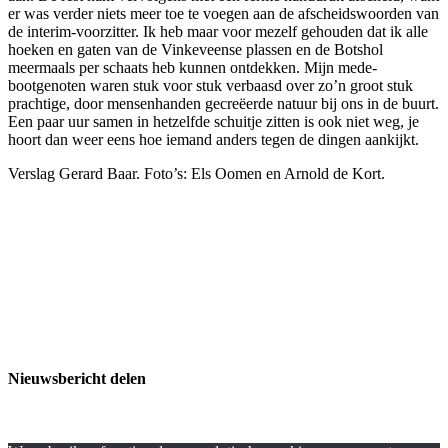
er was verder niets meer toe te voegen aan de afscheidswoorden van
de interim-voorzitter. Ik heb maar voor mezelf gehouden dat ik alle
hoeken en gaten van de Vinkeveense plassen en de Botshol
meermaals per schaats heb kunnen ontdekken. Mijn mede-
bootgenoten waren stuk voor stuk verbaasd over zo’n groot stuk
prachtige, door mensenhanden gecreëerde natuur bij ons in de buurt.
Een paar uur samen in hetzelfde schuitje zitten is ook niet weg, je
hoort dan weer eens hoe iemand anders tegen de dingen aankijkt.
Verslag Gerard Baar. Foto’s: Els Oomen en Arnold de Kort.
Nieuwsbericht delen
Ontwerp en realisatie door
Goed Volk Ontwerp